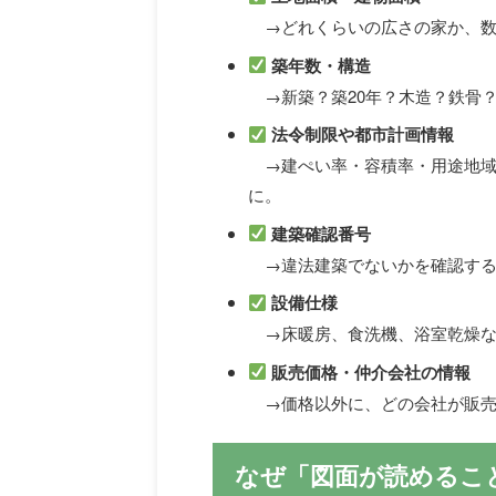
→どれくらいの広さの家か、数
築年数・構造
→新築？築20年？木造？鉄骨
法令制限や都市計画情報
→建ぺい率・容積率・用途地域
に。
建築確認番号
→違法建築でないかを確認する
設備仕様
→床暖房、食洗機、浴室乾燥な
販売価格・仲介会社の情報
→価格以外に、どの会社が販売
なぜ「図面が読めるこ