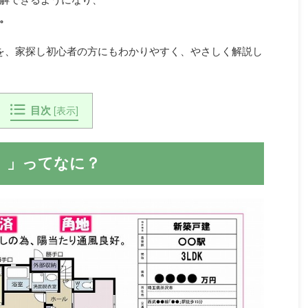
。
を、家探し初心者の方にもわかりやすく、やさしく解説し
目次
[
表示
]
）」ってなに？