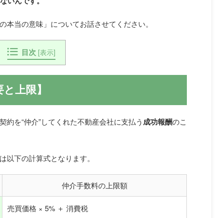
はないんです。
の本当の意味」についてお話させてください。
目次
[
表示
]
要と上限】
契約を“仲介”してくれた不動産会社に支払う
成功報酬
のこ
は以下の計算式となります。
仲介手数料の上限額
売買価格 × 5% ＋ 消費税