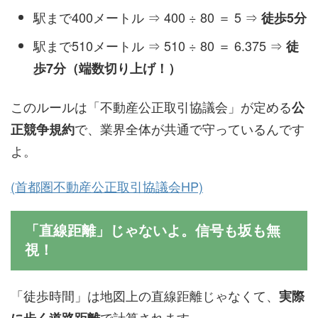
駅まで400メートル ⇒ 400 ÷ 80 ＝ 5 ⇒
徒歩5分
駅まで510メートル ⇒ 510 ÷ 80 ＝ 6.375 ⇒
徒
歩7分（端数切り上げ！）
このルールは「不動産公正取引協議会」が定める
公
で、業界全体が共通で守っているんです
正競争規約
よ。
(首都圏不動産公正取引協議会HP)
「直線距離」じゃないよ。信号も坂も無
視！
「徒歩時間」は地図上の直線距離じゃなくて、
実際
で計算されます。