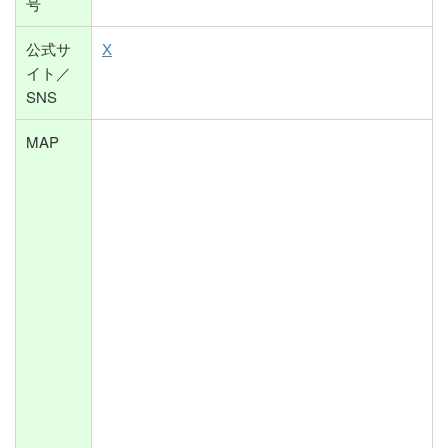
号
公式サ
X
イト／
SNS
MAP