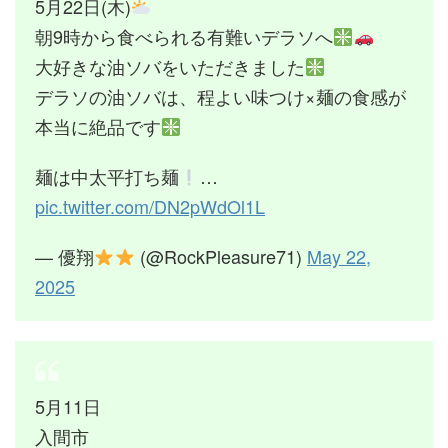
5月22日(木)
朝9時から食べられる有難いデラソへ
大好きな油ソバをいただきました
デラソの油ソバは、程よい味つけ×麺の食感が
本当に絶品です
麺は中太平打ち麺
…
pic.twitter.com/DN2pWdOl1L
— 優翔
(@RockPleasure71)
May 22,
2025
5月11日
入間市