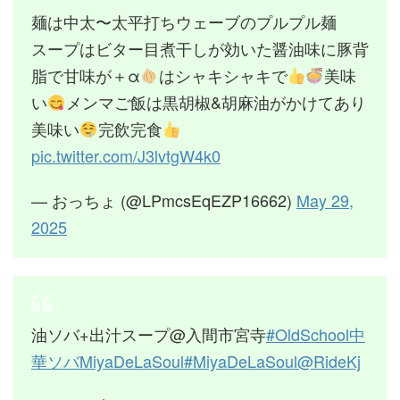
麺は中太〜太平打ちウェーブのプルプル麺
スープはビター目煮干しが効いた醤油味に豚背
脂で甘味が＋α
はシャキシャキで
美味
い
メンマご飯は黒胡椒&胡麻油がかけてあり
美味い
完飲完食
pic.twitter.com/J3lvtgW4k0
— おっちょ (@LPmcsEqEZP16662)
May 29,
2025
油ソバ+出汁スープ@入間市宮寺
#OldSchool中
華ソバMiyaDeLaSoul
#MiyaDeLaSoul
@RideKj