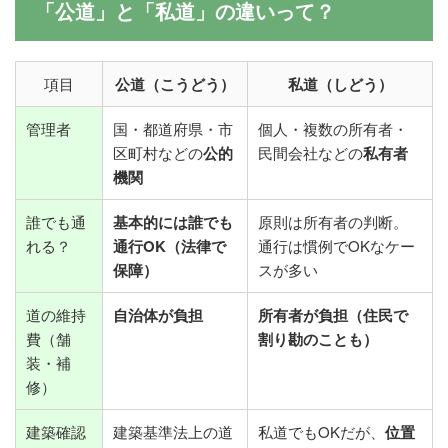
「公道」と「私道」の違いって？
項目
公道（こうどう）
私道（しどう）
管理者
国・都道府県・市
個人・複数の所有者・
区町村などの
公的
民間会社などの
私有者
機関
誰でも通
基本的には誰でも
原則は所有者の判断。
れる？
通行OK（法律で
通行は慣例でOKなケー
保障）
スが多い
道の維持
自治体が負担
所有者が負担（住民で
費（舗
割り勘のことも）
装・補
修）
建築確認
建築基準法上の道
私道でもOKだが、
位置