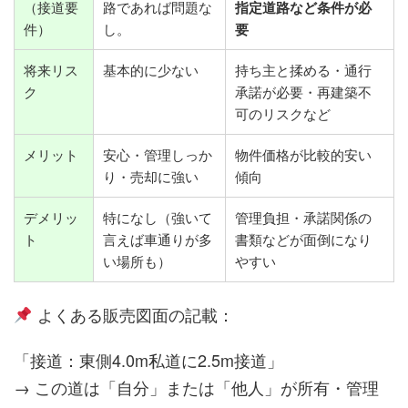
（接道要
路であれば問題な
指定道路など条件が必
件）
し。
要
将来リス
基本的に少ない
持ち主と揉める・通行
ク
承諾が必要・再建築不
可のリスクなど
メリット
安心・管理しっか
物件価格が比較的安い
り・売却に強い
傾向
デメリッ
特になし（強いて
管理負担・承諾関係の
ト
言えば車通りが多
書類などが面倒になり
い場所も）
やすい
よくある販売図面の記載：
「接道：東側4.0m私道に2.5m接道」
→ この道は「自分」または「他人」が所有・管理