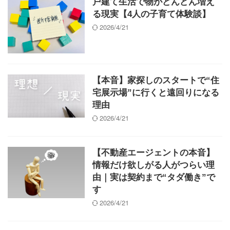
戸建て生活で物がどんどん増え
る現実【4人の子育て体験談】
2026/4/21
【本音】家探しのスタートで“住
宅展示場”に行くと遠回りになる
理由
2026/4/21
【不動産エージェントの本音】
情報だけ欲しがる人がつらい理
由｜実は契約まで“タダ働き”で
す
2026/4/21